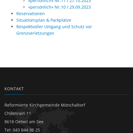
«persönlich» Nr.11 / 27.10.2023
«persönlich» Nr.10 / 29.09.2023
Reservationen
Situationsplan & Parkplätze
Respektvoller Umgang und Schutz vor
Grenzverletzungen
KONTAKT
Reformierte Kirchgemeinde Mönchaltorf
Chilenrain 11
8618 Oetwil am See
Tel
:
043 844 96 25