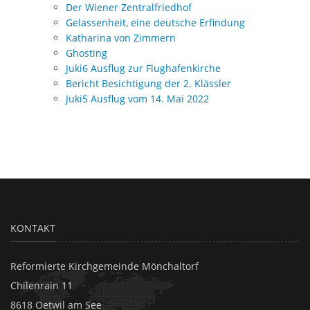
Der Wiener Zentralfriedhof
Gelassenheit, eine deutsche Erfindung
Katharina von Zimmern
Ghosting
Juki6 Ausflug zur Flughafenkirche
Bericht Besichtigung der 2. Klässler
Juki5 Ausflug vom 14. Mai 2022
KONTAKT
Reformierte Kirchgemeinde Mönchaltorf
Chilenrain 11
8618 Oetwil am See